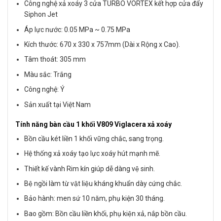
Công nghệ xả xoáy 3 cửa TURBO VORTEX kết hợp cửa đẩy
Siphon Jet
Áp lực nước: 0.05 MPa ~ 0.75 MPa
Kích thước: 670 x 330 x 757mm (Dài x Rộng x Cao).
Tâm thoát: 305 mm
Màu sắc: Trắng
Công nghệ: Ý
Sản xuất tại Việt Nam
Tính năng bàn cầu 1 khối V809 Viglacera xả xoáy
Bồn cầu két liền 1 khối vững chắc, sang trọng.
Hệ thống xả xoáy tạo lực xoáy hút mạnh mẽ.
Thiết kế vành Rim kín giúp dễ dàng vệ sinh.
Bệ ngồi làm từ vật liệu kháng khuẩn dày cứng chắc.
Bảo hành: men sứ 10 năm, phụ kiện 30 tháng.
Bao gồm: Bồn cầu liền khối, phụ kiện xả, nắp bồn cầu.