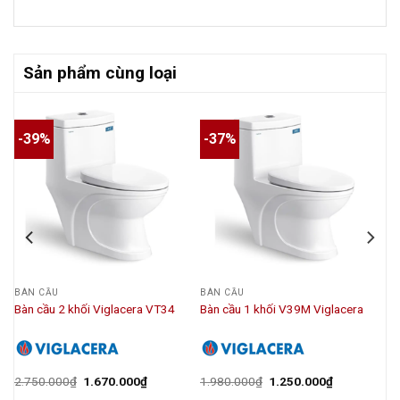
Sản phẩm cùng loại
-39%
-37%
BÀN CẦU
BÀN CẦU
Bàn cầu 2 khối Viglacera VT34
Bàn cầu 1 khối V39M Viglacera
2.750.000
₫
1.670.000
₫
1.980.000
₫
1.250.000
₫