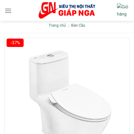
Skip
to
content
Trang chủ
Bàn Cầu
/
-37%