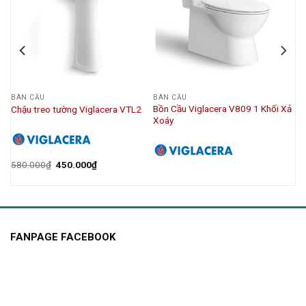
BÀN CẦU
BÀN CẦU
Bồn Cầu Viglacera V809 1 Khối Xả
Chậu treo tường Viglacera VTL2
Xoáy
580.000
₫
450.000
₫
FANPAGE FACEBOOK