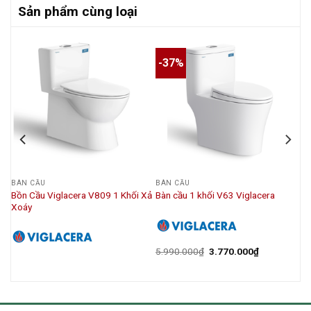
Sản phẩm cùng loại
-37%
BÀN CẦU
BÀN CẦU
Bồn Cầu Viglacera V809 1 Khối Xả
Bàn cầu 1 khối V63 Viglacera
Xoáy
5.990.000
₫
3.770.000
₫