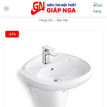
Skip
to
content
Trang chủ
Bàn Cầu
/
-63%