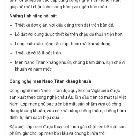
tắm. Chất liệu sứ cao cấp cùng công nghệ men Nano Titan,
giúp bề mặt chậu luôn sáng bóng và ngăn bám bẩn.
Những tính năng nổi bật
Thiết kế đơn giản, với kiểu dáng tròn đặt trên bàn đá.
Lỗ đặt vòi cũng được thiết kế trên chậu để thuận tiện hơn.
Lòng chậu sâu, rộng rãi giúp thoải mái khi sử dụng.
Thiết kế với lỗ thoát tràn.
Men Nano Titan kháng khuẩn, chống bám dính, hạn chế vi
khuẩn và nấm mốc
Công nghệ men Nano Titan kháng khuẩn
Công nghệ men Nano Titan độc quyền của Viglacera được
sản xuất theo công nghệ châu Âu, lần đầu tiên có mặt tại Việt
Nam. Lớp men phủ bạc trên bề mặt sản phẩm vừa có công
dụng kháng khuẩn, vừa có khả năng chống thấm, chống bám
dính, tự làm sạch hiệu quả.
Đặc biệt, lớp men được thủy tinh hóa gắn chặt lên bề mặt sản
phẩm, giữ cho lớp men bền lâu và chống bị rửa trôi.