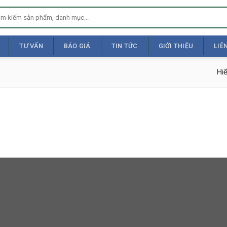
TƯ VẤN
BÁO GIÁ
TIN TỨC
GIỚI THIỆU
LIÊ
Hiể